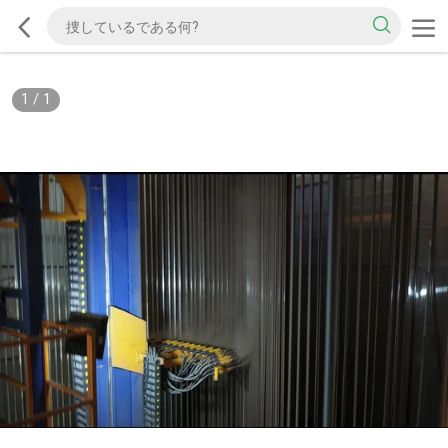
1
/
1