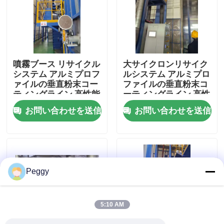
私達について
工場旅行
噴霧ブース リサイクル
大サイクロンリサイク
システム アルミプロフ
ルシステム アルミプロ
ァイルの垂直粉末コー
ファイルの垂直粉末コ
品質管理
ティングライン 高性能
ーティングライン 高性
能
お問い合わせを送信
お問い合わせを送信
私達に連絡しなさい
引用を要求しなさい
Peggy
VR
5:10 AM
縦の粉のコーティング ライン