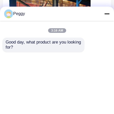
Peggy
3:16 AM
Good day, what product are you looking 
roberの溶接
for?
家
ホーム
企業情報
お問い合わせ
Desktop Site
プロダクト
地図
Privacy Policy
VRショー