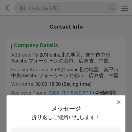
Contact Info
Company Details
Address:
F5-2のFanhu北の地区、楽平市中央
Sanshuiフォーシャンの都市、広東省、中国
Factory Address:
F5-2のFanhu北の地区、楽平市
中央Sanshuiフォーシャンの都市、広東省、中国
Worktime:
08:00-18:00 (Beijing time)
Business Phone:
0086-757-85507911
(労働時間)
Fax:
0086-757-85501910
メッセージ
Miss. Echo
折り返しご連絡いたします！
Business Phone:
008613392795330
WhatsAPPについて:
+8613392795330