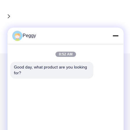
Peggy
8:52 AM
Good day, what product are you looking 
メールでお問い合わせ
for?