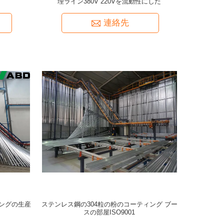
理ライン380V 220Vを流動性にした
連絡先
ングの生産
ステンレス鋼の304粒の粉のコーティング ブー
スの部屋ISO9001