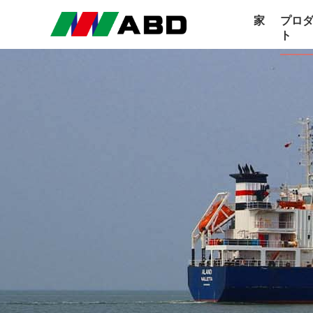
家
プロ
ト