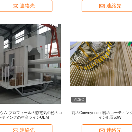
連絡先
連絡先
ウム プロフィールの静電気の粉のコ
前のConveyorised粉のコーティ
ーティングの生産ラインOEM
イン処置50W
連絡先
連絡先