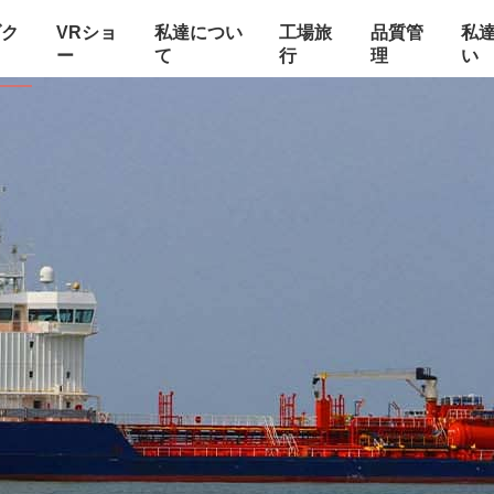
ダク
VRショ
私達につい
工場旅
品質管
私
ー
て
行
理
い