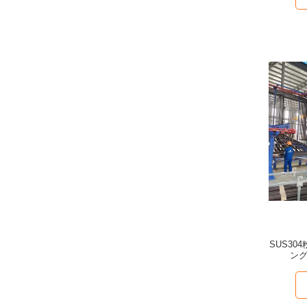
SUS3
ン