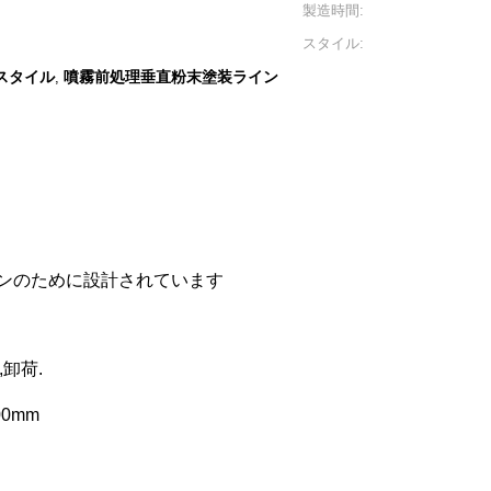
製造時間:
スタイル:
スタイル
噴霧前処理垂直粉末塗装ライン
,
ンのために設計されています
,卸荷.
00mm