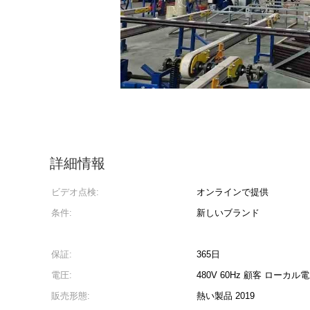
詳細情報
ビデオ点検:
オンラインで提供
条件:
新しいブランド
保証:
365日
電圧:
480V 60Hz 顧客 ローカル
販売形態:
熱い製品 2019