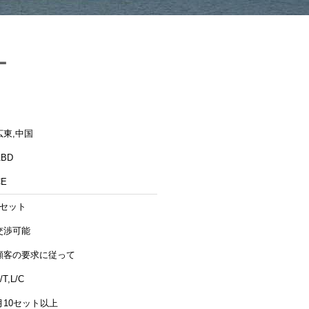
ー
広東,中国
ABD
CE
1セット
交渉可能
顧客の要求に従って
/T,L/C
月10セット以上