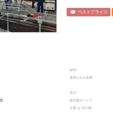
ベストプライス
材料:
適用される産業:
熱力:
電圧
販売後サービス:
主要 な 売り物: