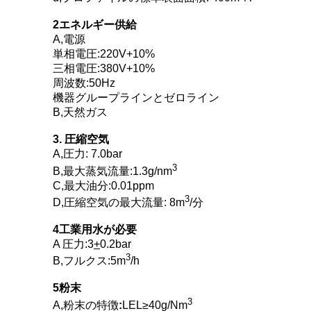
2エネルギー供給
A,電源
単相電圧:220V+10%
三相電圧:380V+10%
周波数:50Hz
機器グループラインとゼロライン
B,天然ガス
3. 圧縮空気
A,圧力: 7.0bar
3
B,最大蒸気流量:1.3g/nm
C,最大油分:0.01ppm
3
D,圧縮空気の最大流量: 8m
/分
4工業用水が必要
A 圧力:3
+
0.2bar
3
B,フルクス:5m
/h
5粉末
3
A,粉末の特徴
:
LEL≥40g/Nm