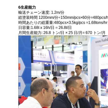
6生産能力
輸送チェーン速度: 1.2m/分
総塗装時間 1200mm/分÷150mm/pcs×60分=480pcs/
時間あたりの総重量:480pcs×3.5kg/pcs =1.68tons/hr
日容量:1.68t x 16h/日 = 26.8t/日
月間生産能力: 26.8 トン/日 × 25 日/月= 670 トン/月