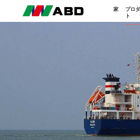
家
プロ
ト