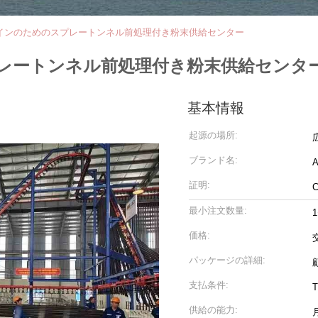
インのためのスプレートンネル前処理付き粉末供給センター
レートンネル前処理付き粉末供給センタ
基本情報
起源の場所:
ブランド名:
証明:
最小注文数量:
価格:
パッケージの詳細:
支払条件:
T
供給の能力: