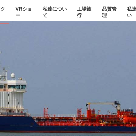
ダク
VRショ
私達につい
工場旅
品質管
私
ー
て
行
理
い