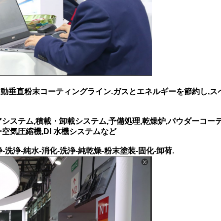
動垂直粉末コーティングライン.ガスとエネルギーを節約し,スペ
システム,積載・卸載システム,予備処理,乾燥炉,パウダーコー
空気圧縮機,DI 水機システムなど
洗浄-純水-消化-洗浄-純乾燥-粉末塗装-固化-卸荷.