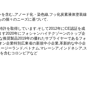
インを含む.,アノード化・染色線,フッ化炭素液体塗装線
らの個々のニーズに基づいて.
特許を取得しています.そして2012年にCE認証を成
す2020年にフォシャンハイテクゾーンのトップ企
推奨製品2019年の優れたサプライヤーであるフォ
ピオン企業特別広東省の新規中小企業,革新的な中小企
,ニュージーランド,ベトナム,マレーシア,インドネシア,ス
シコを含むコロンビアなど