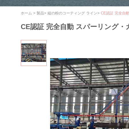
ホーム
>
製品
>
縦の粉のコーティング ライン
>
CE認証 完全自
CE認証 完全自動 スパーリング