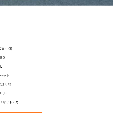
広東,中国
ABD
CE
1セット
交渉可能
/T,L/C
10 セット / 月