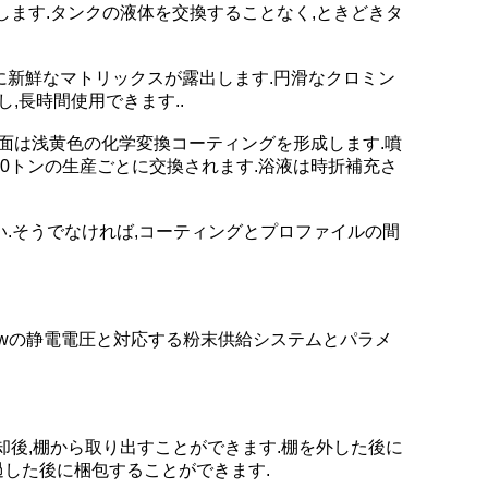
します.タンクの液体を交換することなく,ときどきタ
に新鮮なマトリックスが露出します.円滑なクロミン
,長時間使用できます..
面は浅黄色の化学変換コーティングを形成します.噴
00トンの生産ごとに交換されます.浴液は時折補充さ
ない.そうでなければ,コーティングとプロファイルの間
90kwの静電電圧と対応する粉末供給システムとパラメ
却後,棚から取り出すことができます.棚を外した後に
過した後に梱包することができます.