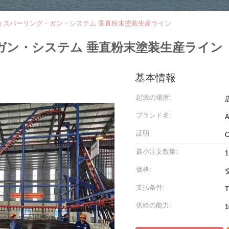
動 スパーリング・ガン・システム 垂直粉末塗装生産ライン
・ガン・システム 垂直粉末塗装生産ライン
基本情報
起源の場所:
ブランド名:
証明:
最小注文数量:
価格:
支払条件:
T
供給の能力: