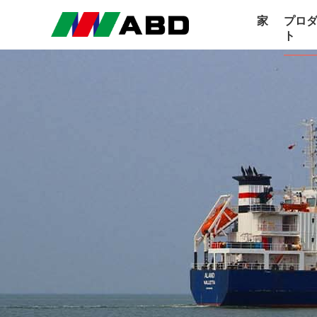
家
プロ
ト