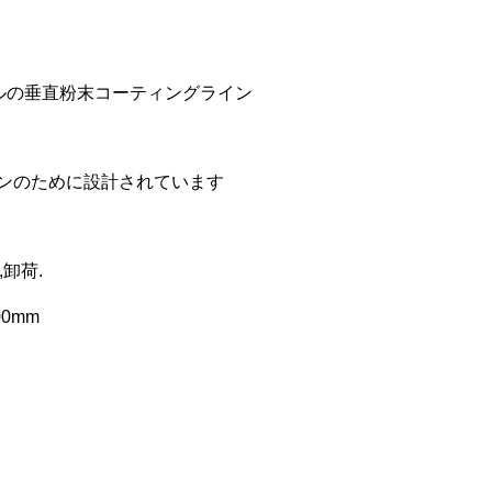
イルの垂直粉末コーティングライン
ンのために設計されています
,卸荷.
00mm