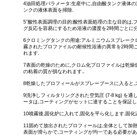
4油田処理パラメータ:生産中に,自由酸タンク液体
ンクの液体表面を掃除.
5"酸性表面調理の目的:酸性表面処理の主な目的は
グ反応を容易にするため浴液の濃度を2時間ごとに分
6クロミングタンクの用途:アルミニウムスプレーク
霧されたプロファイルの耐候性浴液の異常を2時間ごと
れます.
7表面の乾燥のために,クロム化プロファイルは乾燥炉
の粘着の質が損なわれます..
8乾燥したプロフィールがスプレーブースに入ると,スプ
9洗浄しフィルタリングされた空気圧 (7-8 kg)
ータは,コーティングがセットに達することを保証し
10噴霧後,固化炉に入れて,固化を平ら化します.固化温度は [1
11固めて放出されたプロフィールは,全体として加
表面が滑らかで,コーティングが均一である必要があり