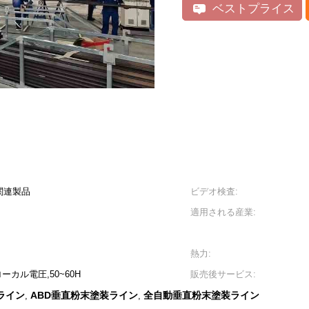
ベストプライス
関連製品
ビデオ検査:
適用される産業:
熱力:
顧客ローカル電圧,50~60H
販売後サービス:
ライン
ABD垂直粉末塗装ライン
全自動垂直粉末塗装ライン
,
,