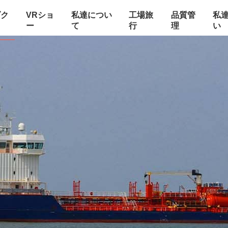
ダク
VRショ
私達につい
工場旅
品質管
私
ー
て
行
理
い