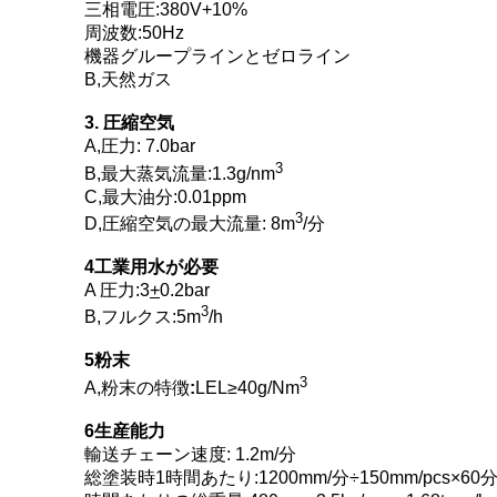
三相電圧:380V+10%
周波数:50Hz
機器グループラインとゼロライン
B,天然ガス
3. 圧縮空気
A,圧力: 7.0bar
3
B,最大蒸気流量:1.3g/nm
C,最大油分:0.01ppm
3
D,圧縮空気の最大流量: 8m
/分
4工業用水が必要
A 圧力:3
+
0.2bar
3
B,フルクス:5m
/h
5粉末
3
A,粉末の特徴
:
LEL≥40g/Nm
6生産能力
輸送チェーン速度: 1.2m/分
総塗装時1時間あたり:1200mm/分÷150mm/pcs×60分=4