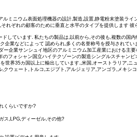
Dはアルミニウム表面処理機器の設計,製造,設置,静電粉末塗装ラ
,それぞれの顧客のために垂直と水平のタイプを提供します 彼
しています. 私たちの製品は,以前から,その後も,複数の国内
ク企業などによって 認められ,多くの名誉称号を授与されていま
ダー企業サンシュイ地区のアルミニウム加工産業における主要な
020年のフォシャン国立ハイテクゾーンの製造シングルスチャン
ent"を世界35カ国以上に輸出しています.,米国,オーストラリア
ル,クウェート,トルコ,エジプト,アルジェリア,アンゴラ,メキ
どれくらいですか?
ス,LPG,ディーゼル,その他?