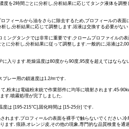
の濃度を2時間ごとに分析し,分析結果に応じてタンク液体を調整
,プロフィールから油をさらに除去するため,プロフィールの表面
析し,分析結果に応じて調整します.浴液は交換する必要がないし
ロミングタンクでは非常に重要です.クロームプロファイルの表
に分析し,分析結果に従って調整します.一般的に,浴液は2,0
に入ります.乾燥温度は80度から90度,95度を超えてはなら
レー用の鎖速度は1.2/mです.
 を通して,粉末は電磁粉末銃で作業部件に均等に噴射されます.45-
ます.噴霧処理が完了しました.
95-215°C],固化時間は [15-25分] です.
熱されます.プロフィールの表面を裸手で触らないでください.冷
ます. 痕跡,オレンジ皮,その他の現象,専門的な品質検査を通