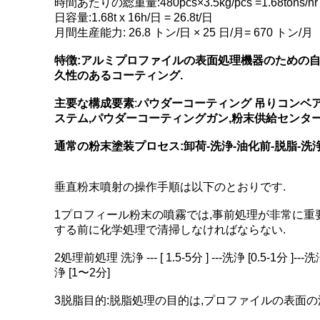
時間あたりの総重量:480pcs×3.5kg/pcs =1.68tons/hr
日容量:1.68t x 16h/日 = 26.8t/日
月間生産能力: 26.8 トン/日 × 25 日/月= 670 トン/月
特徴:アルミプロファイルの表面処理機器のための自
久性のあるコーティング.
主要な構成要素
:
パウダーコーティング 吊りコンベア
ステム,パウダーコーティングガン,粉末供給センター
通常の粉末塗装プロセス:卸荷-洗浄-油化前-脱脂-洗浄-
垂直粉末噴射の操作手順は以下のとおりです.
1プロフィール粉末の噴霧では,事前処理が非常に重
する前に化学処理で清掃しなければならない.
2処理前処理 洗浄 --- [ 1.5-5分 ] ---洗浄 [0.5-1分 ]---洗
浄 [1〜2分]
3脱脂目的:脱脂処理の目的は,プロファイルの表面