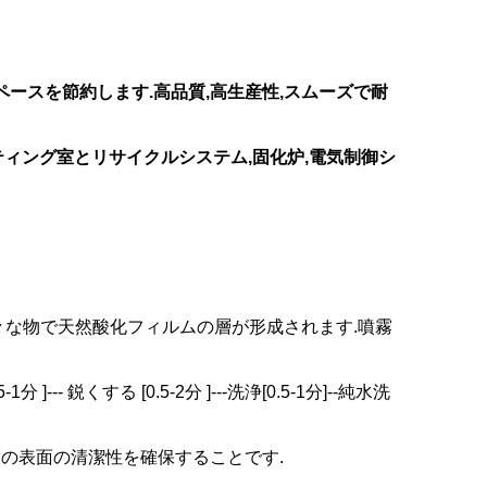
ースを節約します.高品質,高生産性,スムーズで耐
ティング室とリサイクルシステム,固化炉,電気制御シ
々な物で天然酸化フィルムの層が形成されます.噴霧
.5-1分 ]--- 鋭くする [0.5-2分 ]---洗浄[0.5-1分]--純水洗
きの表面の清潔性を確保することです.