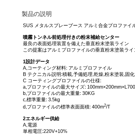
製品の説明
SUS メタルスプレーブース アルミ合金プロファ
噴霧トンネル前処理付きの粉末補給センター
最良の表面処理装置を備えた垂直粉末塗装ライン
この提案はアルミプロファイルの垂直粉末塗装ライ
1設計データ
A,コーティング材料: アルミプロファイル
B テクニカル説明:積載,予備処理,乾燥,粉末塗装,固化
C コーティングプロファイルの仕様:
a,プロファイルの最大サイズ: 100mm×200mm×L70
b,プロファイルの最大重量: 30KG
c,標準重量: 3.5kg
2
d,プロファイルの標準表面面積: 400m
/T
2エネルギー供給
A,電源
単相電圧:220V+10%