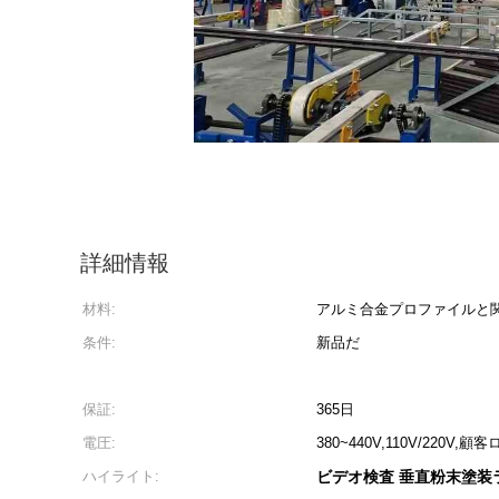
詳細情報
材料:
アルミ合金プロファイルと
条件:
新品だ
保証:
365日
電圧:
380~440V,110V/220V,
ハイライト:
ビデオ検査 垂直粉末塗装