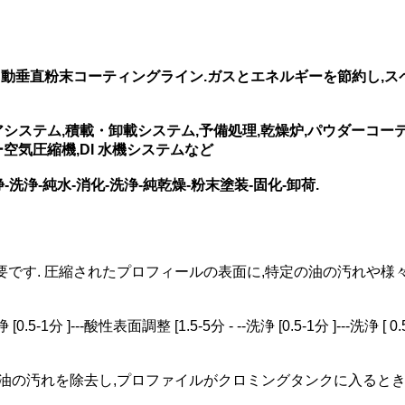
動垂直粉末コーティングライン.ガスとエネルギーを節約し,スペ
システム,積載・卸載システム,予備処理,乾燥炉,パウダーコー
空気圧縮機,DI 水機システムなど
洗浄-純水-消化-洗浄-純乾燥-粉末塗装-固化-卸荷.
要です. 圧縮されたプロフィールの表面に,特定の油の汚れや様
浄 [0.5-1分 ]---酸性表面調整 [1.5-5分 - --洗浄 [0.5-1分 ]---洗浄 [ 0
の油の汚れを除去し,プロファイルがクロミングタンクに入ると