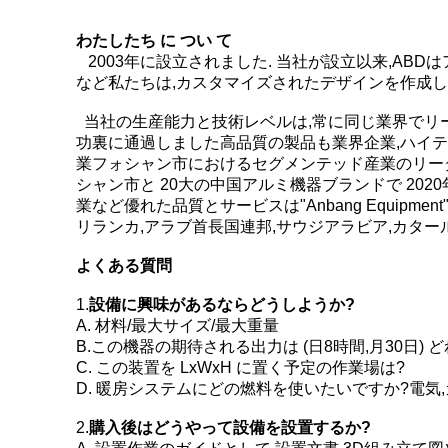
わたしたち に つい て
2003年に設立されました. 当社が設立以来,AB
など私たちは,カスタマイズされたデザインを作成し
当社の生産能力と技術レベルは,常に同じ業界でリード
功裏に通過しました高品質の製品も業界企業,ハイテ
業フォシャン市におけるセグメンテッド産業のリー
シャン市と 20大の中国アルミ機器ブランドで 2
業など優れた品質とサービスは"Anbang Equipm
リランカ,アラブ首長国連邦,サウジアラビア,カター
よくある質問
1.
設備に興味があるならどうしようか?
A. 材料/最大サイズ/最大重量
B.この機器の期待される出力は (日8時間,月30日) 
C. この装置を LxWxH に置く予定の作業場は?
D. 暖房システムにどの燃料を使いたいですか?電気,ガ
2.
購入後はどうやって設備を設置するか?