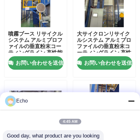
私達について
噴霧ブース リサイクル
大サイクロンリサイク
工場旅行
システム アルミプロフ
ルシステム アルミプロ
ァイルの垂直粉末コー
ファイルの垂直粉末コ
ティングライン 高性能
ーティングライン 高性
品質管理
能
お問い合わせを送信
お問い合わせを送信
私達に連絡しなさい
引用を要求しなさい
Echo
VR
4:45 AM
Good day, what product are you looking 
縦の粉のコーティング ライン