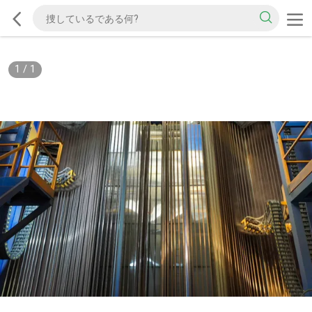
1
/
1